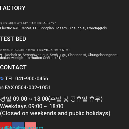
FACTORY
경기도 시흥시 공단3대로 115 전기차 R&D Center
Electric R&D Center, 115 Gongdan 3-daero, Siheung-si, Gyeonggi-do
TEST BED
충청남도 천안시 서북구 성환읍 대학로 91(지식정보관 401호)
91 Daehak-ro, Seonghwan-eup, Seobuk-gu, Cheonan-si, Chungcheongnam-
do(Knowledge Information Center 401)
CONTACT
TEL 041-900-0456
FAX 0504-002-1051
평일 09:00 ~ 18:00(주말 및 공휴일 휴무)
Weekdays 09:00 ~ 18:00
(Closed on weekends and public holidays)
outube
Facebook
Instagram