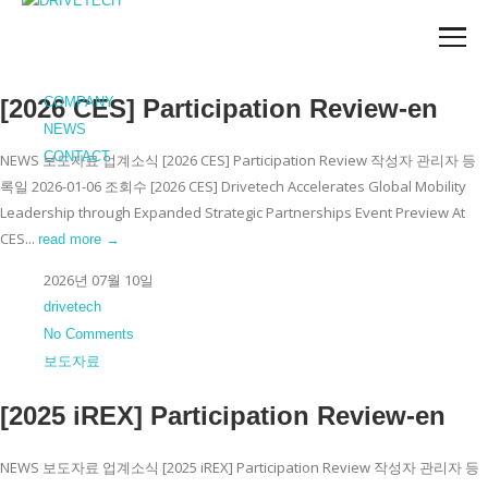
DRIVETECH
[2026 CES] Participation Review-en
COMPANY
NEWS
CONTACT
NEWS 보도자료 업계소식 [2026 CES] Participation Review 작성자 관리자 등
록일 2026-01-06 조회수 [2026 CES] Drivetech Accelerates Global Mobility
Leadership through Expanded Strategic Partnerships Event Preview At
CES...
read more →
2026년 07월 10일
drivetech
No Comments
보도자료
[2025 iREX] Participation Review-en
NEWS 보도자료 업계소식 [2025 iREX] Participation Review 작성자 관리자 등